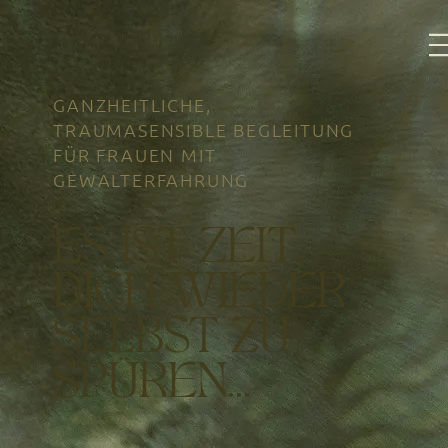
GANZHEITLICHE,
TRAUMASENSIBLE BEGLEITUNG
FÜR FRAUEN MIT
GEWALTERFAHRUNG
ES IST ZEIT,
DICH WIEDER
SELBST ZU
SPÜREN...