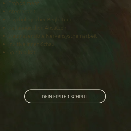
Embodiment
Atemarbeit
psychologischer Begleitung
pädagogischen Ansätzen
traumasensible Nervensysthemarbeit
Inuitive Innen-Schau
Spiritualität
DEIN ERSTER SCHRITT