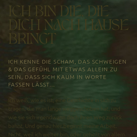
ICH BIN DIE, DIE
DICH NACH HAUSE
BRINGT
ICH KENNE DIE SCHAM, DAS SCHWEIGEN
& DAS GEFÜHL MIT ETWAS ALLEIN ZU
SEIN, DASS SICH KAUM IN WORTE
FASSEN LÄSST...
Ich weiß, wie es ist, eine Geschichte in sich zu
tragen, die man lange weggeschoben hat, und
wie sie sich irgendwann doch ihren Weg zurück
bahnt. Und genau hier beginnt meine Arbeit.
Nicht, weil ich weiter bin, oder geheilt von allem.