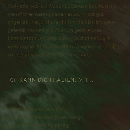
Vielmehr weil ich weiter gegangen bin. Auch in
den Momenten, in denen es sich nicht gut
angefühlt hat, nicht leicht & nicht klar. Ich habe
gelernt, dass es nicht darum geht, etwas
loszuwerden, es geht darum, sicher genug zu
werden, um bei sich bleiben zu können und alles
zu integrieren was zu einem gehört.
ICH KANN DICH HALTEN, MIT...
emotionale Integration
psychosomatischer Einordnung
sanfter Prozessbegleitung